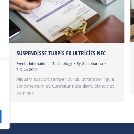
SUSPENDISSE TURPIS EX ULTRICIES NEC
Events
,
International
,
Technology
By
Galepharma
7 Ocak 2016
Aliquam suscipit semper purus, ut tempor ligula
condimentum et. Curabitur nulla diam, blandit et
i
sem nec.