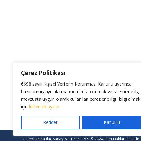
Çerez Politikası
6698 sayılı Kişisel Verilerin Korunması Kanunu uyarınca
hazırlanmış aydınlatma metnimizi okumak ve sitemizde ilgil
mevzuata uygun olarak kullanılan çerezlerle ilgili bilgi almak
için
lütfen tıklayınız.
Reddet
Kabul Et
Galepharma İlaç Sanayi Ve Ticaret A.Ş © 2024 Tüm Hakları Saklıdır.