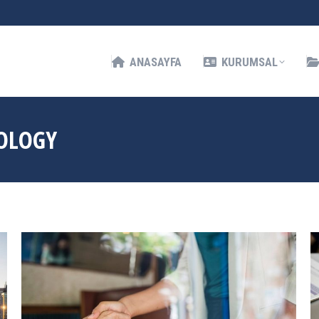
KURUMSAL
HIZMETLERIMIZ
İLETIŞIM
ANASAYFA
KURUMSAL
OLOGY