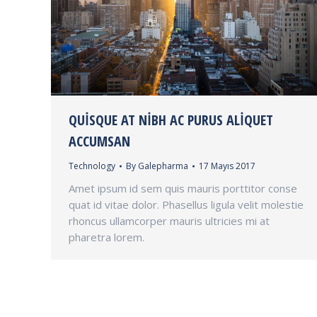
QUISQUE AT NIBH AC PURUS ALIQUET
ACCUMSAN
Technology
By
Galepharma
17 Mayıs 2017
Amet ipsum id sem quis mauris porttitor conse
quat id vitae dolor. Phasellus ligula velit molestie
rhoncus ullamcorper mauris ultricies mi at
pharetra lorem.