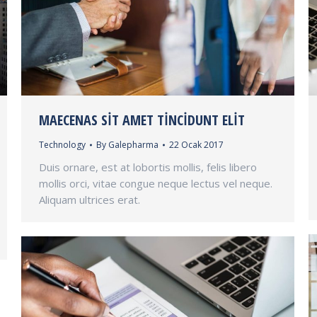
MAECENAS SIT AMET TINCIDUNT ELIT
Technology
By
Galepharma
22 Ocak 2017
Duis ornare, est at lobortis mollis, felis libero
mollis orci, vitae congue neque lectus vel neque.
Aliquam ultrices erat.