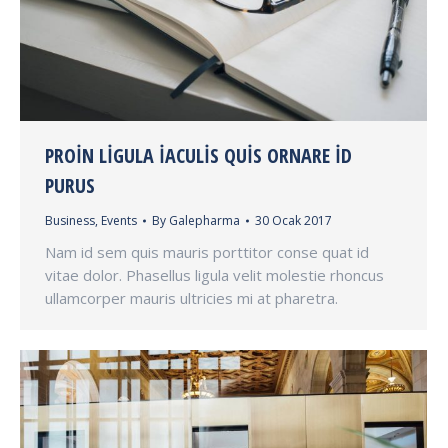
PROIN LIGULA IACULIS QUIS ORNARE ID
PURUS
Business
,
Events
By
Galepharma
30 Ocak 2017
Nam id sem quis mauris porttitor conse quat id
vitae dolor. Phasellus ligula velit molestie rhoncus
ullamcorper mauris ultricies mi at pharetra.