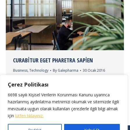
CURABITUR EGET PHARETRA SAPIEN
Business
,
Technology
By
Galepharma
30 Ocak 2016
Dolor quis mauris porttitor conse quat id vitae
Çerez Politikası
dolor. Phasellus ligula velit molestie rhoncus
ullamcorper mauris ultricies mi at pharetra.
6698 sayılı Kişisel Verilerin Korunması Kanunu uyarınca
hazırlanmış aydınlatma metnimizi okumak ve sitemizde ilgili
mevzuata uygun olarak kullanılan çerezlerle ilgili bilgi almak
için
lütfen tıklayınız.