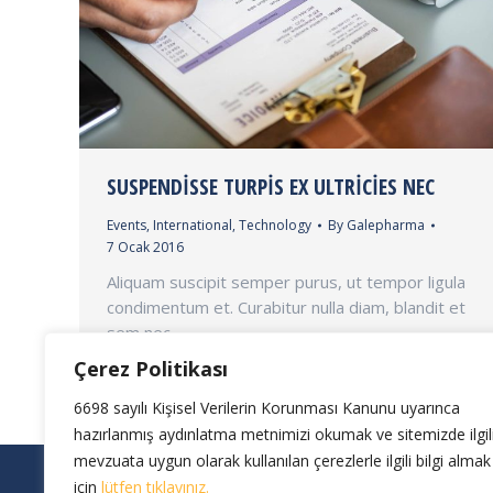
SUSPENDISSE TURPIS EX ULTRICIES NEC
Events
,
International
,
Technology
By
Galepharma
7 Ocak 2016
Aliquam suscipit semper purus, ut tempor ligula
condimentum et. Curabitur nulla diam, blandit et
sem nec.
Çerez Politikası
6698 sayılı Kişisel Verilerin Korunması Kanunu uyarınca
hazırlanmış aydınlatma metnimizi okumak ve sitemizde ilgil
mevzuata uygun olarak kullanılan çerezlerle ilgili bilgi almak
Galepharma İlaç Sanayi Ve Ticaret A.Ş © 2024 Tüm Hakları Saklıdır.
için
lütfen tıklayınız.