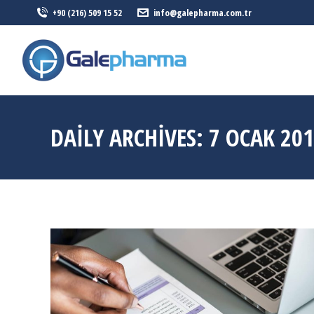
+90 (216) 509 15 52
info@galepharma.com.tr
ANASAYFA
DAILY ARCHIVES:
7 OCAK 20