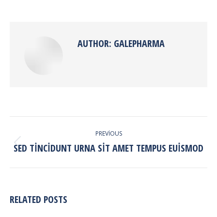
on
on
on
on
Facebook
X
Pinterest
LinkedIn
AUTHOR:
GALEPHARMA
POST
PREVIOUS
NAVIGATION
SED TINCIDUNT URNA SIT AMET TEMPUS EUISMOD
Previous
post:
RELATED POSTS