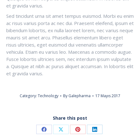
et gravida varius.
Sed tincidunt urna sit amet tempus euismod. Morbi eu enim
ac risus varius porta ac nec dui. Praesent eleifend, ipsum et
bibendum lobortis, ex nulla laoreet lorem, nec varius neque
mauris sit amet arcu. Phasellus elementum libero eget
risus ultricies, eget euismod dui venenatis ullamcorper
vehicula. Etiam eu varius leo. Maecenas a commodo augue.
Fusce lobortis ultricies sem, nec interdum ipsum vulputate
a. Quisque at nibh ac purus aliquet accumsan. In lobortis elit
et gravida varius.
Category:
Technology
By
Galepharma
17 Mayıs 2017
Share this post
Share
Share
Share
Share