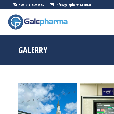
+90 (216) 509 15 52
info@galepharma.com.tr
ANASAYFA
GALERRY