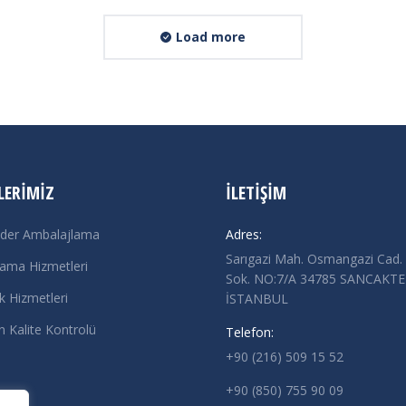
Load more
LERIMIZ
İLETIŞIM
der Ambalajlama
Adres:
Sarıgazi Mah. Osmangazi Cad.
ama Hizmetleri
Sok. NO:7/A 34785 SANCAKTE
ik Hizmetleri
İSTANBUL
 Kalite Kontrolü
Telefon:
+90 (216) 509 15 52
+90 (850) 755 90 09