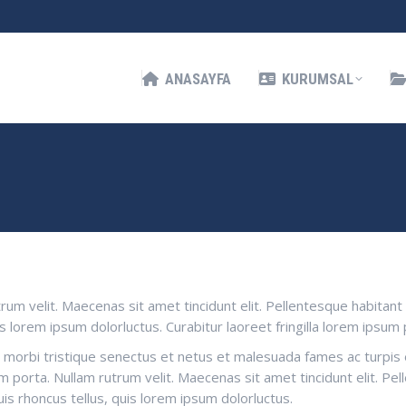
KURUMSAL
HIZMETLERIMIZ
İLETIŞIM
ANASAYFA
KURUMSAL
utrum velit. Maecenas sit amet tincidunt elit. Pellentesque habit
is lorem ipsum dolorluctus. Curabitur laoreet fringilla lorem ipsum 
 morbi tristique senectus et netus et malesuada fames ac turpis e
sum porta. Nullam rutrum velit. Maecenas sit amet tincidunt elit. P
is rhoncus tellus, quis lorem ipsum dolorluctus.