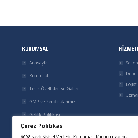
KURUMSAL
HIZMET
Anasayfa
Sekon
Depol
Kurumsal
Lojist
Tesis Özellikleri ve Galeri
Uzman
GMP ve Sertifikalarımız
Gizlilik Politikası
Çerez Politikası
İletişim
6698 sayılı Kişisel Verilerin Korunması Kanunu uyarınca