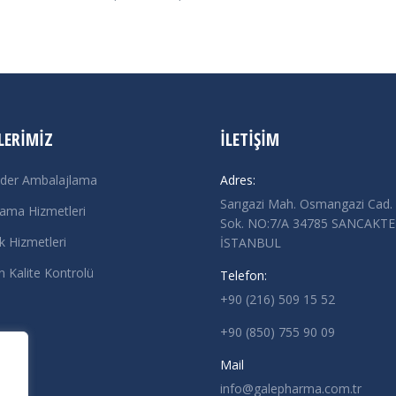
LERIMIZ
İLETIŞIM
der Ambalajlama
Adres:
Sarıgazi Mah. Osmangazi Cad.
ama Hizmetleri
Sok. NO:7/A 34785 SANCAKTE
ik Hizmetleri
İSTANBUL
 Kalite Kontrolü
Telefon:
+90 (216) 509 15 52
+90 (850) 755 90 09
Mail
info@galepharma.com.tr