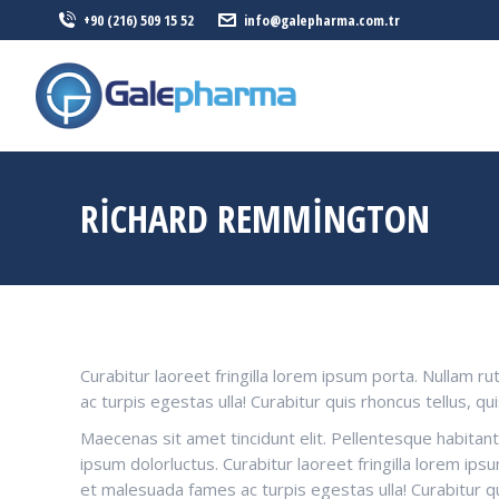
+90 (216) 509 15 52
info@galepharma.com.tr
ANASAYFA
RICHARD REMMINGTON
Curabitur laoreet fringilla lorem ipsum porta. Nullam r
ac turpis egestas ulla! Curabitur quis rhoncus tellus, qu
Maecenas sit amet tincidunt elit. Pellentesque habitant
ipsum dolorluctus. Curabitur laoreet fringilla lorem ip
et malesuada fames ac turpis egestas ulla! Curabitur qu